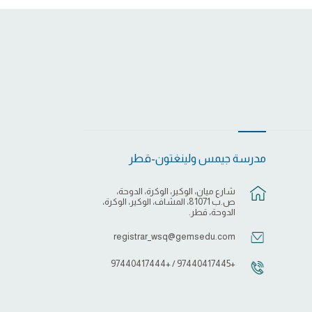
مدرسة جيمس ولينغتون-قطر
شارع ميان، الوكير، الوكرة، الدوحة،
ص.ب 81071، المشاف، الوكير، الوكرة،
الدوحة، قطر.
registrar_wsq@gemsedu.com
+97440417445 / +97440417444