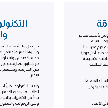
مّة
التكنولو
وال
من بأهمية تقديم
وحتى البيئة
في ظل ما نشهده اليوم م
م حرم مدرستنا
وتأثيرها الكبير والمتنام
وجعلها أكثر حيوية،
مدرسة جيمس ولينغتون-
مساحات مكشوفة
من تطوير معارفهم في هذه
سمح للطلاب
خارج المدرسة ويمكنّهم من
التغيّر.
ر العالمية بما
وتعتبر التكنولوجيا جزءاً ل
ة عالمية بكل
لطلاب من جميع الأعمار كي
بدءاً من الكاميرات والحو
ثي الأبعاد
وحتى الروبوتات والفصول ا