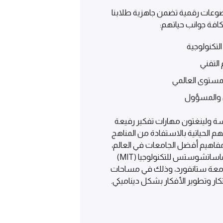
وعات رقمية تضمن جاهزية طلابنا
كافة جوانب حياتهم:
التكنولوجية
التقني
المستوى العالمي
ن والمسؤول
 ولينغتون مهارات تفكير رفيعة
م الحياتية بالاستفادة من المناهج
 مفاهيم أفضل الجامعات في العالم،
مثل البرمجة من معهد ماساتشوستس للتكنولوجيا (MIT)
امعة ستانفورد، وذلك في مساحات
كار وتطوير الأفكار بشكل ديناميكي.