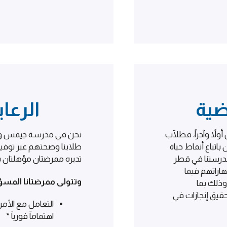
ضية
الرعا
لاً وآخراً، فطلّاب
نحن في مدرسة جيمس ولي
باع أنماط حياة
طلابنا وصحتهم عبر توفي
مدرستنا في قطر
تديره ممرضتان مؤهلتان ب
اراتهم فيما
وتتولى ممرضتانا المسؤول
وذلك بما
قيق إنجازات في
التعامل مع الأمر
اهتماماً فورياً *