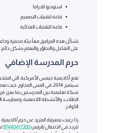
استوديو للدراما
قاعة لتقنيات التصميم
قاعة للتقنيات الغذائية
تشكّل هذه المرافق معاً بيئة محفزة ودا
على التفاعل والتطوّر والتعلم بشكل دائم.
حرم المدرسة الإضافي
تقع أكاديمية جيمس الأمريكية، التي افتتحت
سبتمبر 2014، في المبنى المجاور، حي
شبكة تعليمية بين المدرستين بما يعزز فر
الطلاب، والأنشطة اللاصفية، وممارسة ال
الكوادر.
إذا رغبت بمعرفة المزيد عن حرم أكاديمية 
تتردد في الاتصال بالرقم
+97440417300
لم